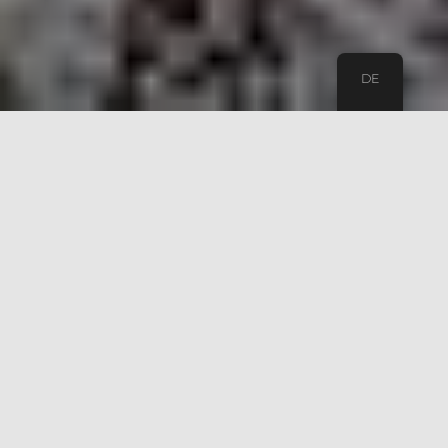
DE
Wuppertaler Greeter - Komm
als Gast, geh als Freund
Ein Wuppertal Greeter nimmt dich mit auf
eine geführte Tour, die normalerweise 2-3
Stunden dauert. Natürlich können wir dir
die Highlights der Stadt zeigen, aber
vielleicht macht es dir mehr Spaß die
verborgenen Schätze der Stadt zu